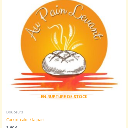
EN RUPTURE DE STOCK
Douceurs
Carrot cake / la part
3,60
€