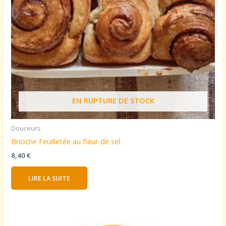
EN RUPTURE DE STOCK
Douceurs
Brioche Feuilletée au fleur de sel
8,40
€
LIRE LA SUITE